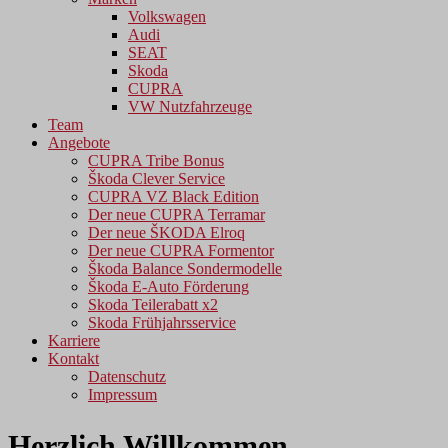
Volkswagen
Audi
SEAT
Skoda
CUPRA
VW Nutzfahrzeuge
Team
Angebote
CUPRA Tribe Bonus
Škoda Clever Service
CUPRA VZ Black Edition
Der neue CUPRA Terramar
Der neue ŠKODA Elroq
Der neue CUPRA Formentor
Škoda Balance Sondermodelle
Škoda E-Auto Förderung
Skoda Teilerabatt x2
Skoda Frühjahrsservice
Karriere
Kontakt
Datenschutz
Impressum
Herzlich Willkommen