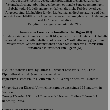
Die auf dieser Website gezeigten Abbildungen dienen lediglich der
Veranschaulichung. Abbildungen können optionale Sonderausstattungen,
Zubehör oder Modellvarianten enthalten, die nicht Teil des jeweiligen
Angebots sind. Maßgeblich für den Lieferumfang, die Ausstattung und den
Preis sind ausschließlich die Angaben im jeweiligen Angebotstext. Änderungen
und Irrtümer vorbehalten.
Es gelten die allgemeinen AGB der ZDK.
Hinweis zum Einsatz von Künstlicher Intelligenz (KI)
Auf dieser Website können vereinzelt KI-generierte oder KI-unterstützte Inhalte
verwendet werden. Alle Inhalte werden vor der Veröffentlichung geprüft und
verantwortet. Weitere Informationen finden Sie in unserem
Hinweis zum
Einsatz von Künstlicher Intelligenz (KI)
.
© 2026 Autohaus Hüttel by Elitzsch | Dresdner Landstraße 14f | 01744
Dippoldiswalde | info@autohaus-huettel.de
Impressum
I
Datenschutz
I
Barrierefreiheit
I
Vertrag widerrufen
I
Kontakt
Wir gehören zur Elitzsch Unternehmensgruppe und seinen 10 Standorten in
Sachsen:
Coswig
I
Dresden
I
Görlitz
I
Hoyerswerda
I
Kamenz
I
Löbau
I
Neustadt
I
Radeburg
I
Zittau
Design | Programmierung | Betreuung