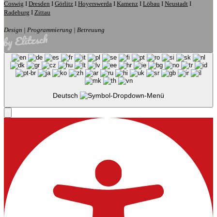
Coswig
I
Dresden
I
Görlitz
I
Hoyerswerda
I
Kamenz
I
Löbau
I
Neustadt
I
Radeburg
I
Zittau
Design | Programmierung | Betreuung
Deutsch