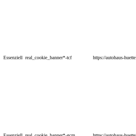
Essenziell
real_cookie_banner*-tcf
https://autohaus-huette
Essenziell
real_cookie_banner*-gcm
https://autohaus-huette