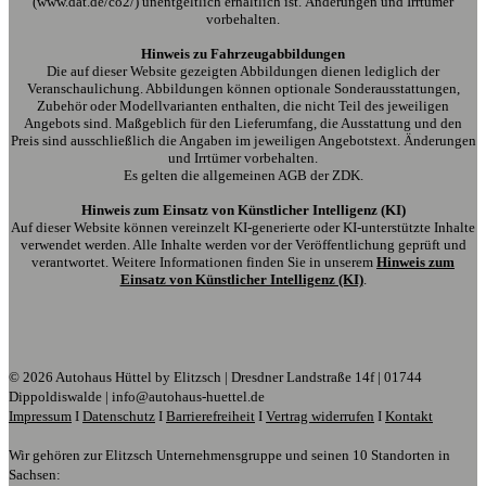
(www.dat.de/co2/) unentgeltlich erhältlich ist. Änderungen und Irrtümer
vorbehalten.
Hinweis zu Fahrzeugabbildungen
Die auf dieser Website gezeigten Abbildungen dienen lediglich der
Veranschaulichung. Abbildungen können optionale Sonderausstattungen,
Zubehör oder Modellvarianten enthalten, die nicht Teil des jeweiligen
Angebots sind. Maßgeblich für den Lieferumfang, die Ausstattung und den
Preis sind ausschließlich die Angaben im jeweiligen Angebotstext. Änderungen
und Irrtümer vorbehalten.
Es gelten die allgemeinen AGB der ZDK.
Hinweis zum Einsatz von Künstlicher Intelligenz (KI)
Auf dieser Website können vereinzelt KI-generierte oder KI-unterstützte Inhalte
verwendet werden. Alle Inhalte werden vor der Veröffentlichung geprüft und
verantwortet. Weitere Informationen finden Sie in unserem
Hinweis zum
Einsatz von Künstlicher Intelligenz (KI)
.
© 2026 Autohaus Hüttel by Elitzsch | Dresdner Landstraße 14f | 01744
Dippoldiswalde | info@autohaus-huettel.de
Impressum
I
Datenschutz
I
Barrierefreiheit
I
Vertrag widerrufen
I
Kontakt
Wir gehören zur Elitzsch Unternehmensgruppe und seinen 10 Standorten in
Sachsen: