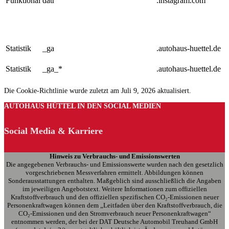
Funktional
datr
.instagram.com
Statistik
_ga
.autohaus-huettel.de
Statistik
_ga_*
.autohaus-huettel.de
Die Cookie-Richtlinie wurde zuletzt am Juli 9, 2026 aktualisiert.
AUTOHAUS HÜTTEL IN DEN SOCIAL MEDIEN
Social Media & Karriere
Hinweis zu Verbrauchs- und Emissionswerten
Die angegebenen Verbrauchs- und Emissionswerte wurden nach den gesetzlich
vorgeschriebenen Messverfahren ermittelt. Abbildungen können
Sonderausstattungen enthalten. Maßgeblich sind ausschließlich die Angaben
im jeweiligen Angebotstext. Weitere Informationen zum offiziellen
Kraftstoffverbrauch und den offiziellen spezifischen CO₂-Emissionen neuer
Personenkraftwagen können dem „Leitfaden über den Kraftstoffverbrauch, die
CO₂-Emissionen und den Stromverbrauch neuer Personenkraftwagen“
entnommen werden, der bei der DAT Deutsche Automobil Treuhand GmbH