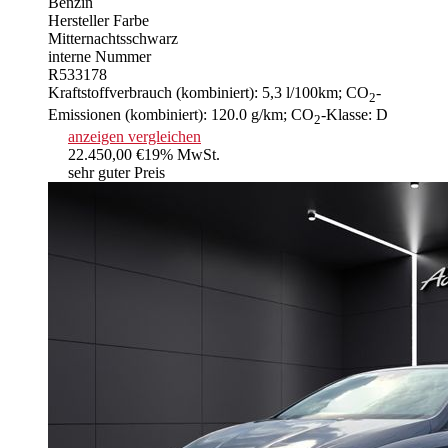
Benzin
Hersteller Farbe
Mitternachtsschwarz
interne Nummer
R533178
Kraftstoffverbrauch (kombiniert):
5,3 l/100km
;
CO
-
2
Emissionen (kombiniert):
120.0 g/km
;
CO
-Klasse:
D
2
anzeigen
vergleichen
22.450,00 €
19% MwSt.
sehr guter Preis