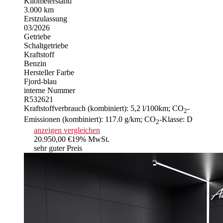
Kilometerstand
3.000 km
Erstzulassung
03/2026
Getriebe
Schaltgetriebe
Kraftstoff
Benzin
Hersteller Farbe
Fjord-blau
interne Nummer
R532621
Kraftstoffverbrauch (kombiniert):
5,2 l/100km
;
CO
-
2
Emissionen (kombiniert):
117.0 g/km
;
CO
-Klasse:
D
2
anzeigen
vergleichen
20.950,00 €
19% MwSt.
sehr guter Preis