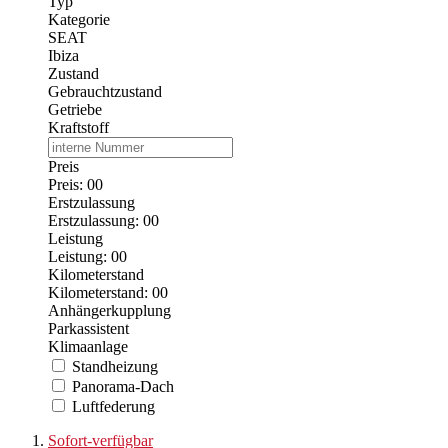
Typ
Kategorie
SEAT
Ibiza
Zustand
Gebrauchtzustand
Getriebe
Kraftstoff
Preis
Preis:
0
0
Erstzulassung
Erstzulassung:
0
0
Leistung
Leistung:
0
0
Kilometerstand
Kilometerstand:
0
0
Anhängerkupplung
Parkassistent
Klimaanlage
Standheizung
Panorama-Dach
Luftfederung
Sofort-verfügbar