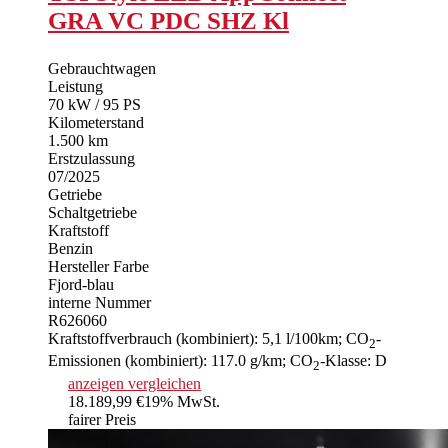
GRA VC PDC SHZ Kl
Gebrauchtwagen
Leistung
70 kW / 95 PS
Kilometerstand
1.500 km
Erstzulassung
07/2025
Getriebe
Schaltgetriebe
Kraftstoff
Benzin
Hersteller Farbe
Fjord-blau
interne Nummer
R626060
Kraftstoffverbrauch (kombiniert):
5,1 l/100km
;
CO
-
2
Emissionen (kombiniert):
117.0 g/km
;
CO
-Klasse:
D
2
anzeigen
vergleichen
18.189,99 €
19% MwSt.
fairer Preis