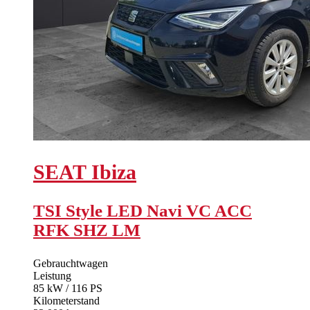
SEAT
Ibiza
TSI Style LED Navi VC ACC
RFK SHZ LM
Gebrauchtwagen
Leistung
85 kW / 116 PS
Kilometerstand