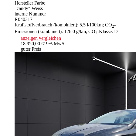
Hersteller Farbe
"candy" Weiss
interne Nummer
R040317
Kraftstoffverbrauch (kombiniert):
5,5 l/100km
;
CO
-
2
Emissionen (kombiniert):
126.0 g/km
;
CO
-Klasse:
D
2
anzeigen
vergleichen
18.950,00 €
19% MwSt.
guter Preis