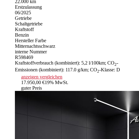
22.000 km
Erstzulassung
06/2025
Getriebe
Schaltgetriebe
Kraftstoff
Benzin
Hersteller Farbe
Mitternachtsschwarz
interne Nummer
R598469
Kraftstoffverbrauch (kombiniert):
5,2 l/100km
;
CO
-
2
Emissionen (kombiniert):
117.0 g/km
;
CO
-Klasse:
D
2
anzeigen
vergleichen
17.950,00 €
19% MwSt.
guter Preis