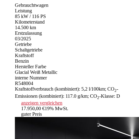
Gebrauchtwagen
Leistung
85 kW / 116 PS
Kilometerstand
14.500 km
Erstzulassung
03/2025
Getriebe
Schaltgetriebe
Kraftstoff
Benzin
Hersteller Farbe
Glacial Weiß Metallic
interne Nummer
R548004
Kraftstoffverbrauch (kombiniert):
5,2 l/100km
;
CO
-
2
Emissionen (kombiniert):
117.0 g/km
;
CO
-Klasse:
D
2
anzeigen
vergleichen
17.950,00 €
19% MwSt.
guter Preis