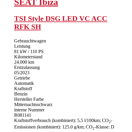
SEAT
Ibiza
TSI Style DSG LED VC ACC
RFK SH
Gebrauchtwagen
Leistung
81 kW / 110 PS
Kilometerstand
24.000 km
Erstzulassung
05/2023
Getriebe
Automatik
Kraftstoff
Benzin
Hersteller Farbe
Mitternachtsschwarz
interne Nummer
R081141
Kraftstoffverbrauch (kombiniert):
5,5 l/100km
;
CO
-
2
Emissionen (kombiniert):
125.0 g/km
;
CO
-Klasse:
D
2