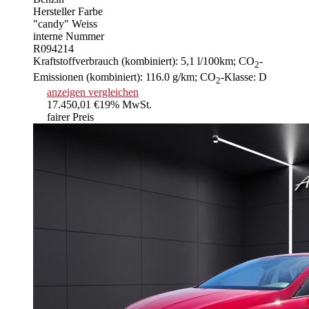
Hersteller Farbe
"candy" Weiss
interne Nummer
R094214
Kraftstoffverbrauch (kombiniert):
5,1 l/100km
;
CO
-
2
Emissionen (kombiniert):
116.0 g/km
;
CO
-Klasse:
D
2
anzeigen
vergleichen
17.450,01 €
19% MwSt.
fairer Preis