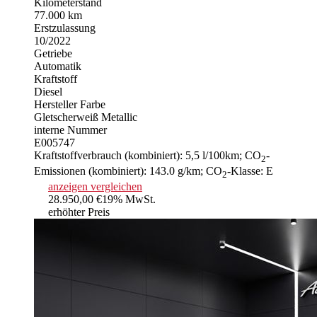
Kilometerstand
77.000 km
Erstzulassung
10/2022
Getriebe
Automatik
Kraftstoff
Diesel
Hersteller Farbe
Gletscherweiß Metallic
interne Nummer
E005747
Kraftstoffverbrauch (kombiniert):
5,5 l/100km
;
CO
-
2
Emissionen (kombiniert):
143.0 g/km
;
CO
-Klasse:
E
2
anzeigen
vergleichen
28.950,00 €
19% MwSt.
erhöhter Preis