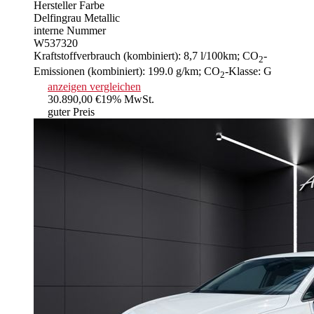
Hersteller Farbe
Delfingrau Metallic
interne Nummer
W537320
Kraftstoffverbrauch (kombiniert):
8,7 l/100km
;
CO
-
2
Emissionen (kombiniert):
199.0 g/km
;
CO
-Klasse:
G
2
anzeigen
vergleichen
30.890,00 €
19% MwSt.
guter Preis