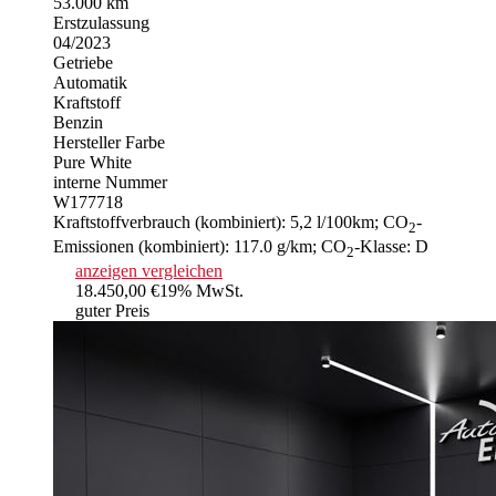
53.000 km
Erstzulassung
04/2023
Getriebe
Automatik
Kraftstoff
Benzin
Hersteller Farbe
Pure White
interne Nummer
W177718
Kraftstoffverbrauch (kombiniert):
5,2 l/100km
;
CO
-
2
Emissionen (kombiniert):
117.0 g/km
;
CO
-Klasse:
D
2
anzeigen
vergleichen
18.450,00 €
19% MwSt.
guter Preis