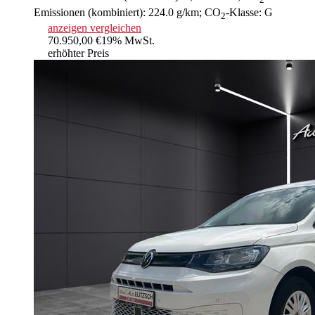
2
Emissionen (kombiniert):
224.0 g/km
;
CO
-Klasse:
G
2
anzeigen
vergleichen
70.950,00 €
19% MwSt.
erhöhter Preis