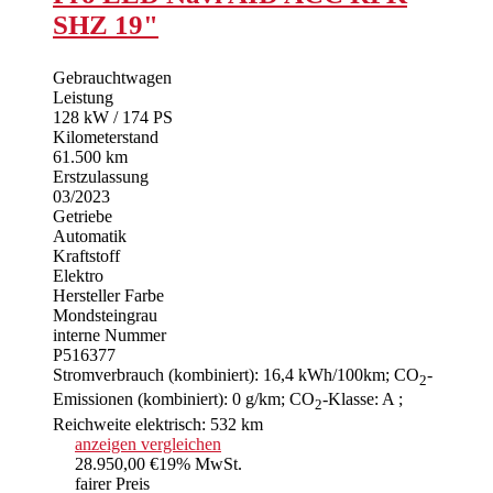
SHZ 19"
Gebrauchtwagen
Leistung
128 kW / 174 PS
Kilometerstand
61.500 km
Erstzulassung
03/2023
Getriebe
Automatik
Kraftstoff
Elektro
Hersteller Farbe
Mondsteingrau
interne Nummer
P516377
Stromverbrauch (kombiniert):
16,4 kWh/100km
;
CO
-
2
Emissionen (kombiniert):
0 g/km
;
CO
-Klasse:
A
;
2
Reichweite elektrisch:
532 km
anzeigen
vergleichen
28.950,00 €
19% MwSt.
fairer Preis