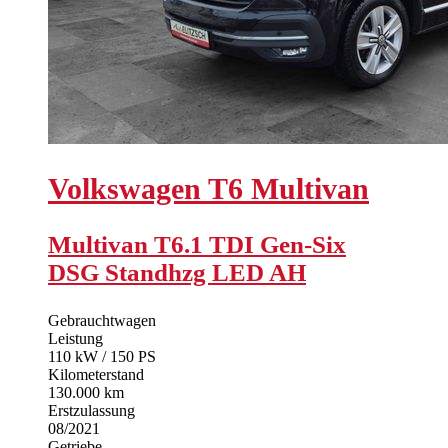
Volkswagen
T6 Multivan
Multivan T6.1 TDI Gen-Six
DSG Standhzg LED AH
Gebrauchtwagen
Leistung
110 kW / 150 PS
Kilometerstand
130.000 km
Erstzulassung
08/2021
Getriebe