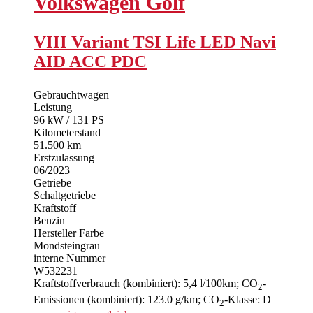
Volkswagen
Golf
VIII Variant TSI Life LED Navi
AID ACC PDC
Gebrauchtwagen
Leistung
96 kW / 131 PS
Kilometerstand
51.500 km
Erstzulassung
06/2023
Getriebe
Schaltgetriebe
Kraftstoff
Benzin
Hersteller Farbe
Mondsteingrau
interne Nummer
W532231
Kraftstoffverbrauch (kombiniert):
5,4 l/100km
;
CO
-
2
Emissionen (kombiniert):
123.0 g/km
;
CO
-Klasse:
D
2