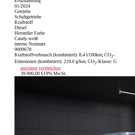
Erstzulassung
01/2024
Getriebe
Schaltgetriebe
Kraftstoff
Diesel
Hersteller Farbe
Candy-weiß
interne Nummer
9009678
Kraftstoffverbrauch (kombiniert):
8,4 l/100km
;
CO
-
2
Emissionen (kombiniert):
219.0 g/km
;
CO
-Klasse:
G
2
anzeigen
vergleichen
39.900,00 €
19% MwSt.