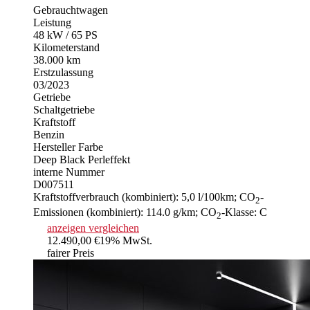
Gebrauchtwagen
Leistung
48 kW / 65 PS
Kilometerstand
38.000 km
Erstzulassung
03/2023
Getriebe
Schaltgetriebe
Kraftstoff
Benzin
Hersteller Farbe
Deep Black Perleffekt
interne Nummer
D007511
Kraftstoffverbrauch (kombiniert):
5,0 l/100km
;
CO
-
2
Emissionen (kombiniert):
114.0 g/km
;
CO
-Klasse:
C
2
anzeigen
vergleichen
12.490,00 €
19% MwSt.
fairer Preis