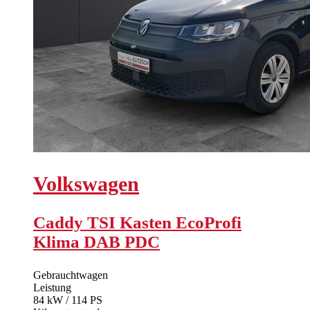
Volkswagen
Caddy TSI Kasten EcoProfi
Klima DAB PDC
Gebrauchtwagen
Leistung
84 kW / 114 PS