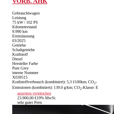
VORB. AHK
Gebrauchtwagen
Leistung
75 kW / 102 PS
Kilometerstand
9.990 km
Erstzulassung
03/2025
Getriebe
Schaltgetriebe
Kraftstoff
Diesel
Hersteller Farbe
Pure Grey
interne Nummer
X039515
Kraftstoffverbrauch (kombiniert):
5,3 l/100km
;
CO
-
2
Emissionen (kombiniert):
139.0 g/km
;
CO
-Klasse:
E
2
anzeigen
vergleichen
23.900,00 €
19% MwSt.
sehr guter Preis