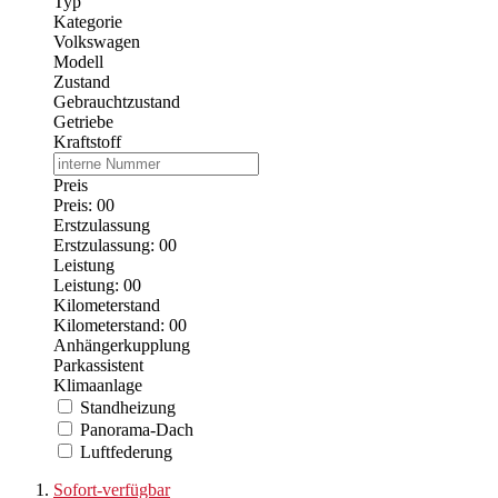
Typ
Kategorie
Volkswagen
Modell
Zustand
Gebrauchtzustand
Getriebe
Kraftstoff
Preis
Preis:
0
0
Erstzulassung
Erstzulassung:
0
0
Leistung
Leistung:
0
0
Kilometerstand
Kilometerstand:
0
0
Anhängerkupplung
Parkassistent
Klimaanlage
Standheizung
Panorama-Dach
Luftfederung
Sofort-verfügbar