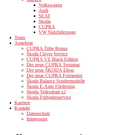
Volkswagen
Audi
SEAT
Skoda
CUPRA
VW Nutzfahrzeuge
Team
Angebote
CUPRA Tribe Bonus
Škoda Clever Service
CUPRA VZ Black Edition
Der neue CUPRA Terramar
Der neue ŠKODA Elroq
Der neue CUPRA Formentor
Škoda Balance Sondermodelle
Škoda E-Auto Förderung
Skoda Teilerabatt x2
Skoda Frühjahrsservice
Karriere
Kontakt
Datenschutz
Impressum