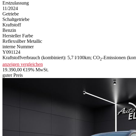
Erstzulassung
11/2024
Getriebe
Schaltgetriebe
Kraftstoff
Benzin
Hersteller Farbe
Reflexsilber Metallic
interne Nummer
Y091124
Kraftstoffverbrauch (kombiniert):
5,7 l/100km
;
CO
-Emissionen (kom
2
anzeigen
vergleichen
19.390,00 €
19% MwSt.
guter Preis