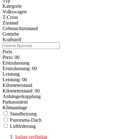
Typ
Kategorie
Volkswagen
T-Cross
Zustand
Gebrauchtzustand
Getriebe
Kraftstoff
Preis
Preis:
0
0
Erstzulassung
Erstzulassung:
0
0
Leistung
Leistung:
0
0
Kilometerstand
Kilometerstand:
0
0
Anhängerkupplung
Parkassistent
Klimaanlage
Standheizung
Panorama-Dach
Luftfederung
Sofort-verfügbar