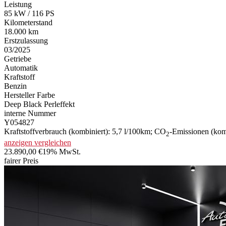
Leistung
85 kW / 116 PS
Kilometerstand
18.000 km
Erstzulassung
03/2025
Getriebe
Automatik
Kraftstoff
Benzin
Hersteller Farbe
Deep Black Perleffekt
interne Nummer
Y054827
Kraftstoffverbrauch (kombiniert):
5,7 l/100km
;
CO
-Emissionen (kom
2
anzeigen
vergleichen
23.890,00 €
19% MwSt.
fairer Preis