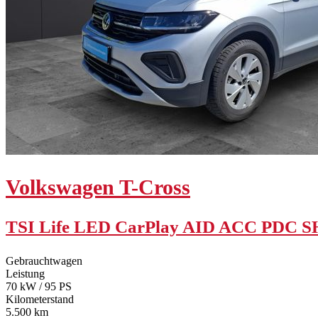
Volkswagen
T-Cross
TSI Life LED CarPlay AID ACC PDC 
Gebrauchtwagen
Leistung
70 kW / 95 PS
Kilometerstand
5.500 km