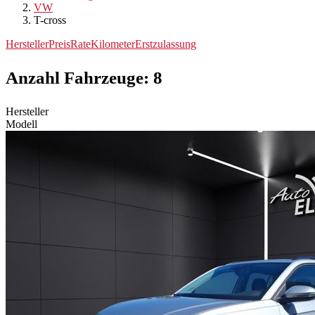
VW
T-cross
Hersteller
Preis
Rate
Kilometer
Erstzulassung
Anzahl Fahrzeuge:
8
Hersteller
Modell