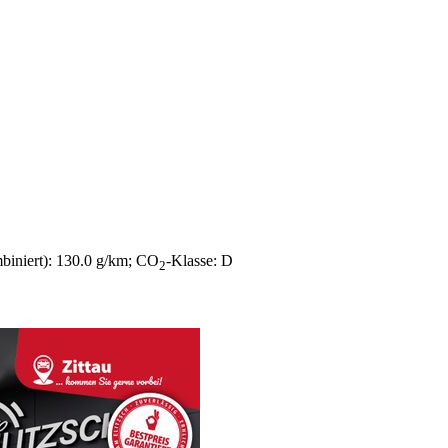
biniert):
130.0 g/km
;
CO
-Klasse:
D
2