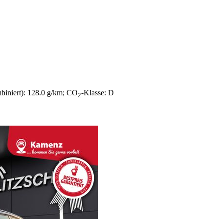
biniert):
128.0 g/km
;
CO
-Klasse:
D
2