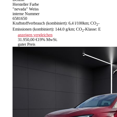
Hersteller Farbe
"nevada" Weiss
interne Nummer
6581650
Kraftstoffverbrauch (kombiniert):
6,4 l/100km
;
CO
-
2
Emissionen (kombiniert):
144.0 g/km
;
CO
-Klasse:
E
2
anzeigen
vergleichen
31.950,00 €
19% MwSt.
guter Preis