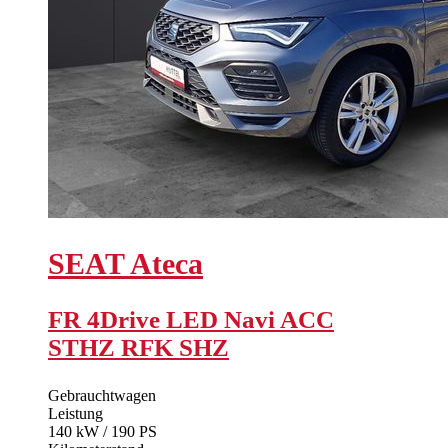
SEAT
Ateca
FR 4Drive LED Navi ACC
STHZ RFK SHZ
Gebrauchtwagen
Leistung
140 kW / 190 PS