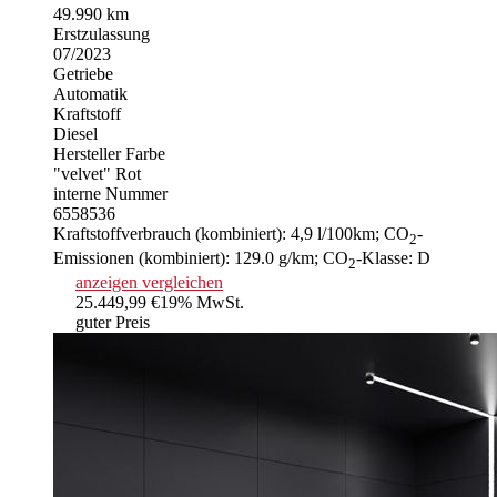
49.990 km
Erstzulassung
07/2023
Getriebe
Automatik
Kraftstoff
Diesel
Hersteller Farbe
"velvet" Rot
interne Nummer
6558536
Kraftstoffverbrauch (kombiniert):
4,9 l/100km
;
CO
-
2
Emissionen (kombiniert):
129.0 g/km
;
CO
-Klasse:
D
2
anzeigen
vergleichen
25.449,99 €
19% MwSt.
guter Preis