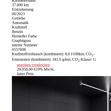
Kilometerstand
37.000 km
Erstzulassung
06/2023
Getriebe
Automatik
Kraftstoff
Benzin
Hersteller Farbe
Graphitgrau
interne Nummer
6557608
Kraftstoffverbrauch (kombiniert):
8,0 l/100km
;
CO
-
2
Emissionen (kombiniert):
181.0 g/km
;
CO
-Klasse:
G
2
anzeigen
vergleichen
29.950,00 €
19% MwSt.
fairer Preis