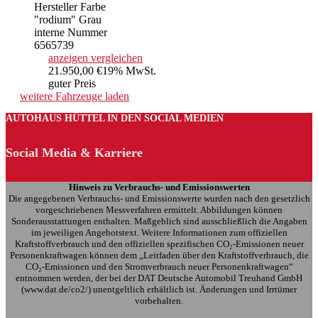
Hersteller Farbe
"rodium" Grau
interne Nummer
6565739
anzeigen
vergleichen
21.950,00 €
19% MwSt.
guter Preis
weitere Fahrzeuge laden
AUTOHAUS HÜTTEL IN DEN SOCIAL MEDIEN
Social Media & Karriere
Hinweis zu Verbrauchs- und Emissionswerten
Die angegebenen Verbrauchs- und Emissionswerte wurden nach den gesetzlich
vorgeschriebenen Messverfahren ermittelt. Abbildungen können
Sonderausstattungen enthalten. Maßgeblich sind ausschließlich die Angaben
im jeweiligen Angebotstext. Weitere Informationen zum offiziellen
Kraftstoffverbrauch und den offiziellen spezifischen CO₂-Emissionen neuer
Personenkraftwagen können dem „Leitfaden über den Kraftstoffverbrauch, die
CO₂-Emissionen und den Stromverbrauch neuer Personenkraftwagen“
entnommen werden, der bei der DAT Deutsche Automobil Treuhand GmbH
(www.dat.de/co2/) unentgeltlich erhältlich ist. Änderungen und Irrtümer
vorbehalten.