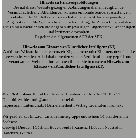
Hinweis zu Fahrzeugabbildungen
Die auf dieser Website gezeigten Abbildungen dienen lediglich der
Veranschaulichung. Abbildungen können optionale Sonderausstattungen,
Zubehör oder Modellvarianten enthalten, die nicht Teil des jeweiligen
Angebots sind. Maßgeblich für den Lieferumfang, die Ausstattung und den
Preis sind ausschließlich die Angaben im jeweiligen Angebotstext. Änderungen
und Irrtümer vorbehalten.
Es gelten die allgemeinen AGB der ZDK.
Hinweis zum Einsatz von Künstlicher Intelligenz (KI)
Auf dieser Website können vereinzelt KI-generierte oder KI-unterstützte Inhalte
verwendet werden. Alle Inhalte werden vor der Veröffentlichung geprüft und
verantwortet. Weitere Informationen finden Sie in unserem
Hinweis zum
Einsatz von Künstlicher Intelligenz (KI)
.
© 2026 Autohaus Hüttel by Elitzsch | Dresdner Landstraße 14f | 01744
Dippoldiswalde | info@autohaus-huettel.de
Impressum
I
Datenschutz
I
Barrierefreiheit
I
Vertrag widerrufen
I
Kontakt
Wir gehören zur Elitzsch Unternehmensgruppe und seinen 10 Standorten in
Sachsen:
Coswig
I
Dresden
I
Görlitz
I
Hoyerswerda
I
Kamenz
I
Löbau
I
Neustadt
I
Radeburg
I
Zittau