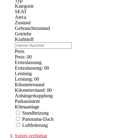
Typ
Kategorie
SEAT
Ateca
Zustand
Gebrauchtzustand
Getriebe
Kraftstoff
Preis
Preis:
0
0
Erstzulassung
Erstzulassung:
0
0
Leistung
Leistung:
0
0
Kilometerstand
Kilometerstand:
0
0
Anhängerkupplung
Parkassistent
Klimaanlage
Standheizung
Panorama-Dach
Luftfederung
Sofort-verfügbar