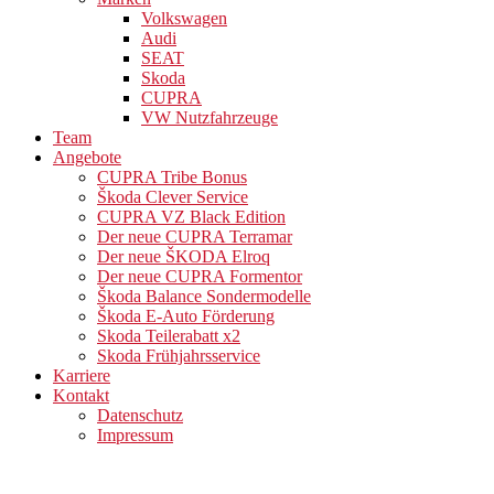
Volkswagen
Audi
SEAT
Skoda
CUPRA
VW Nutzfahrzeuge
Team
Angebote
CUPRA Tribe Bonus
Škoda Clever Service
CUPRA VZ Black Edition
Der neue CUPRA Terramar
Der neue ŠKODA Elroq
Der neue CUPRA Formentor
Škoda Balance Sondermodelle
Škoda E-Auto Förderung
Skoda Teilerabatt x2
Skoda Frühjahrsservice
Karriere
Kontakt
Datenschutz
Impressum