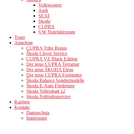
Volkswagen
Audi
SEAT
Skoda
CUPRA
VW Nutzfahrzeuge
Team
Angebote
CUPRA Tribe Bonus
Škoda Clever Service
CUPRA VZ Black Edition
Der neue CUPRA Terramar
Der neue ŠKODA Elroq
Der neue CUPRA Formentor
Škoda Balance Sondermodelle
Škoda E-Auto Förderung
Skoda Teilerabatt x2
Skoda Frühjahrsservice
Karriere
Kontakt
Datenschutz
Impressum