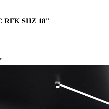
C RFK SHZ 18"
8"