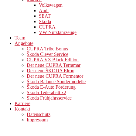
Volkswagen
Audi
SEAT
Skoda
CUPRA
VW Nutzfahrzeuge
Team
Angebote
CUPRA Tribe Bonus
Škoda Clever Service
CUPRA VZ Black Edition
Der neue CUPRA Terramar
Der neue ŠKODA Elroq
Der neue CUPRA Formentor
Škoda Balance Sondermodelle
Škoda E-Auto Förderung
Skoda Teilerabatt x2
Skoda Frühjahrsservice
Karriere
Kontakt
Datenschutz
Impressum